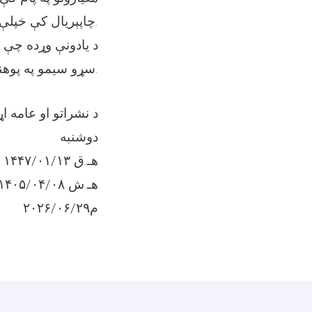
چاپېریال کې خپلې ازموینې ترسره کړي.
د یادونې وړده چې 
سړو سیمو په پوهنتونونو کې د پسرلني سمیستر وروستۍ ازموینې پیل شوې.
د نشراتو او عامه 
دوشنبه
۱۴۴۷/۰۱/۱۳ هـ.ق
۱۴۰۵/۰۴/۰۸ هـ.ش
۲۰۲۶/۰۶/۲۹م