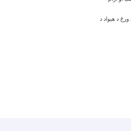
رځ د هیواد د