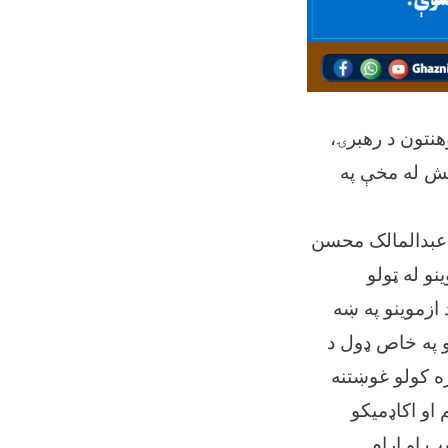
د پوهنتون د رهبرۍ،
ېش له مخې په
ي عبدالمالک محسن
نو له ټولو
ازموینو په ښه
و په خاص ډول د
ره کولو غوښتنه
 او اکاډمیکو
ب او ارام