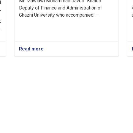
Mr. Mawlawi Mohammad Javed "Khaled"
لم
Deputy of Finance and Administration of
م
Ghazni University who accompanied. . .
غ
شمېر محصلین
Read more
about
Monitoring
of
the
Installation
of
BACK TO NEWS
Electrical
Pylons
of
Ghazni
University