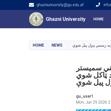
ghazniuniversity@gu.edu.af
info
Main navigation
Ghazni University
Ghazni University
HOME
HOME
NEWS
ال د پسرلني سمیستر
د ټاکل شوي
gu_user1
Mon, Jun 29 2026 2