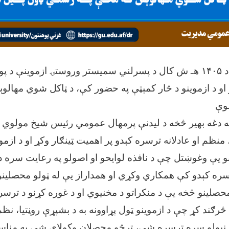
غزني پوهنتون کې د ۱۴۰۵ هـ ش کال د پسرلني سمیستر وروستۍ ازموینې 
 او د ازموینو د څار کمېټې په حضور کې، د ټاکل شوي مهالو
و له دغه بهیر څخه د لیدنې پرمهال عمومي رئیس شیخ مولو
منظم او عادلانه ترسره کېدو پر اهمیت ټینګار وکړ او د ازموی
و یې وغوښتل چې د نافذه لوایحو او اصولو په رعایت سره د 
رسره کېدو کې همکاري وکړي او همداراز یې له ټولو محصلین
محصلینو څخه یې د منکراتو د مخنیوي او د غوره کړنو د ترس
 څرګند کړ چې د ازموینو ټول پړاوونه به د بشپړې روڼتیا، نظم
ې نیولو سره ترسره شي، ترڅو محصلان وکولای شي په مناس