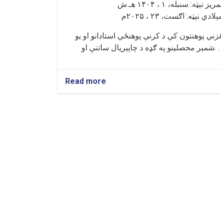
ريز نېټه: سنبله، ۱ ، ۱۴۰۴ هـ.ش
ېلادي نېټه: اګست، ۲۳ ، ۲۰۲۵م
زني پوهنتون کې د کرنې پوهنځي استادانو او یو
و په ګډه د چاپېریال ساتنې او. . .
Read more
about
غزني
پوهنتون
کې
د
کرنې
پوهنځي
استادانو
او
محصلینو
په
ګډه
د
چاپېریال
About
ساتنې