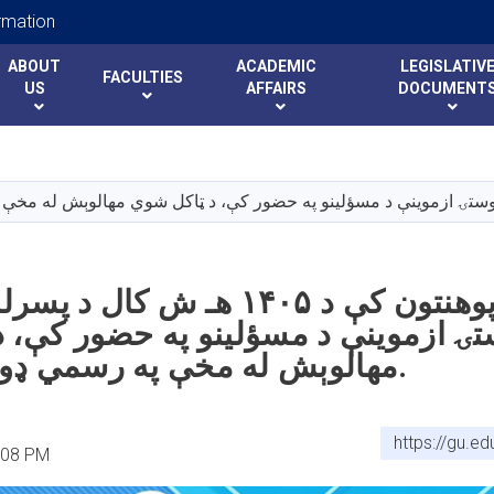
rmation
ABOUT
ACADEMIC
LEGISLATIV
FACULTIES
US
AFFAIRS
DOCUMENT
Skip
to
main
content
غزني پوهنتون کې د ۱۴۰۵ هـ ش ک
ۍ ازموینې د مسؤلینو په حضور کې، 
مهالوېش له مخې په رسمي ډول پیل شوې.
https://gu.e
:08 PM