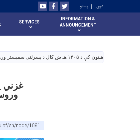
Youtube
Facebook
Twitter
دری
پښتو
E
INFORMATION &
SERVICES
S
ANNOUNCEMENT
غزني پوهنتون کې د ۱۴۰۵ هـ ش کال د پسرلني سمیستر وروستۍ ازموینې د مسؤلینو په حضور کې، د ټاکل شوي مهالوېش له مخې په رسمي ډول پیل شوې.
وروست
du.af/en/node/1081