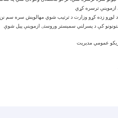
د لوړو زده کړو وزارت د ترتیب شوي مهالوېش سره سم نن و
اړیکو عمومي مدیریت