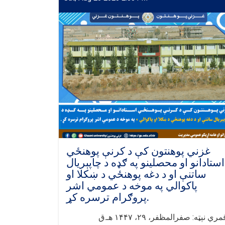
غزني پوهنتون کې د کرنې پوهنځي
استادانو او محصلینو په ګډه د چاپېریال
ساتنې او د دغه پوهنځي د ښکلا او
پاکوالي په موخه د عمومي اشر
پروګرام ترسره کړ.
مري نېټه: صفرالمظفر، ۲۹، ۱۴۴۷ هـ.ق