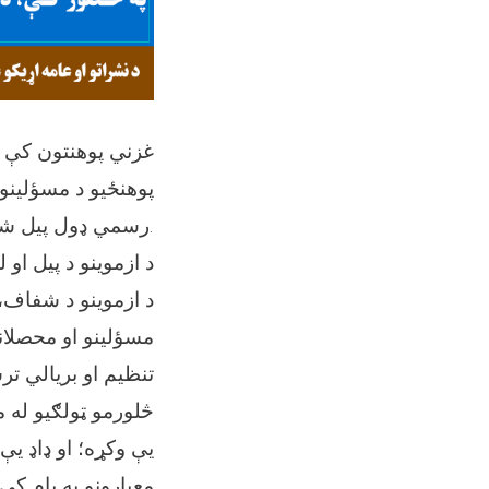
پوهنځیو د مسؤلینو
رسمي ډول پیل شوې.
د ازموینو د پیل ا
د ازموینو د شفاف، 
مسؤلینو او محصلان
تنظیم او بریالي ت
څلورمو ټولګیو له 
یې وکړه؛ او ډاډ یې
معیارونو په پام ک