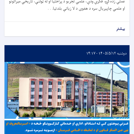
عملي زده‌کړو، فکري ودې، علمي تجربو د پراختیا او له ټولنې، تاریخي میراثونو
او علمي چاپېریال سره د هغوی د لا زیاتې بلدتیا. . .
بیشتر
دوشنبه ۱۴۰۵/۵/۱۲ - ۱۴:۱۷