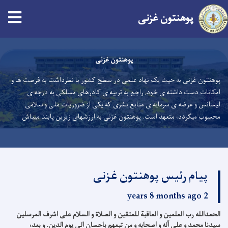
پوهنتون
غزنی
Skip
to
پوهنتون غزنی
main
پوهنتون غزنی به حیث یک نهاد علمی در سطح کشور با نظرداشت به فرصت ها و
content
امکانات دست داشته ی خود, راجع به تربیه ی کادرهای مسلکی به درجه ی
لیسانس و عرضه ی سرمایه ی منابع بشری که یکی از ضروریات ملی واسلامی
محسوب میگردد، متعهد است. پوهنتون غزني به ارزشهاي زيرين پابند ميباش
پیام رئیس پوهنتون غزنی
2 years 8 months ago
الحمدالله رب العلمین و العاقبة للمتقین و الصلاة و السلام علی اشرف المرسلین
سیدنا محمد و علی آله و اصحابه و من تبعهم باحسان الی یوم الدین. و بعد،