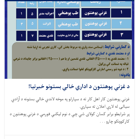
د غزني پوهنتون د اداري خالي بستونو خبرتیا!
غزني پوهنتون کار اهل کار ته د سپارلو په موخه لاندې خالي بستونه د آزادې
سيالۍ له لارې اعلان ته سپاري.
پر شرايطو برابر کسان کولای شي چې د نوم لیکني فورمې د غزني پوهنتون د
کارکوونکو چارو . . .