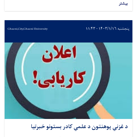
بیشتر
پنجشنبه ۱۴۰۳/۱/۱۶ - ۱۱:۴۳
Ghazni,City,Ghazni University
د غزني پوهنتون د علمي کادر بستونو خبرتیا