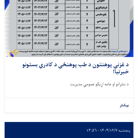
د غزني پوهنتون د طب پوهنځي د کادري بستونو
خبرتیا!
د نشراتو او عامه اړیکو عمومي مدیریت
بیشتر
پنجشنبه ۱۴۰۴/۱۲/۷ - ۱۳:۵۶