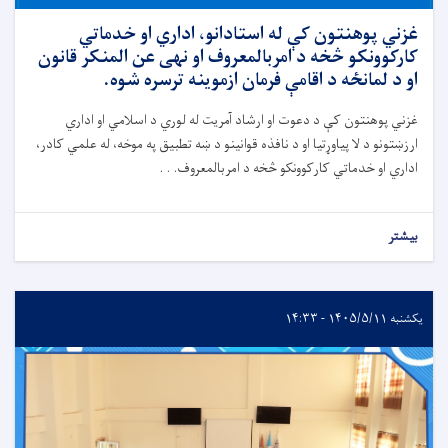
غزني پوهنتون کې له استادانو، اداري او خدماتي
کارکوونکو څخه د امربالمعروف او نهی عن المنکر قانون
او د لمانځه د اقامې فرمان ازموینه ترسره شوه.
غزني پوهنتون کې د دعوت او ارشاد آمریت له لوري د اسلامي او اداري
ارزښتونو د لا پیاوړتیا او د نافذه قوانینو د ښه تطبیق په موخه، له علمي کادر،
اداري او خدماتي کارکوونکو څخه د امربالمعروف. . .
بیشتر
یکشنبه ۱۴۰۵/۵/۱۱ - ۱۴:۳۳