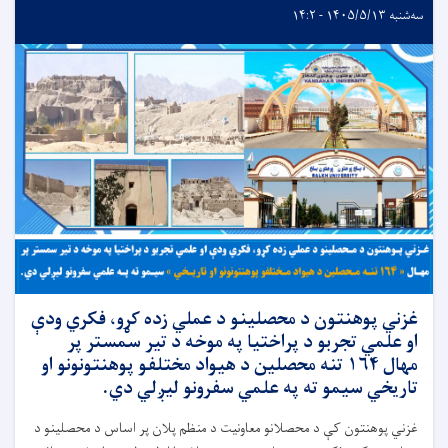
سه‌شنبه ۱۴۰۵/۵/۱۳ - ۱۴:۲
غزني پوهنتون د محصلینو د عملي زده کړو، فکري ودې
او علمي تجربو د پراختیا په موخه د تیر سمستر پر
مهال ۱۶۴ تنه محصلین د هیواد مختلفو پوهنتونونو او
تاریخي سیمو ته په علمي سفرونو لیږلي دي.
غزني پوهنتون کې د محصلانو معاونیت د منظم پلان پر اساس د محصلینو د