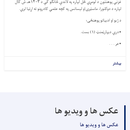
غزني پوهنتون د لومړي ځل لپاره په لاندې څانګو کې د ۱۴۰۳هـ.ش کال
لپاره د دوکتورا، ماسټرۍاو لېسانس په کچه علمي کادرونو ته اړتیا لري.
د ژبو او ادبیاتو پوهنځی؛
•دري دیپارټمنټ (۱) بست.
•عر . . .
بیشتر
عکس ها و ویدیو ها
عکس ها و ویدیو ها