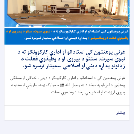
غزني پوهنتون کې استادانو او اداري کارکوونکو ته د
نبوي سیرت، سنتو د پیروۍ او د وظیفوي غفلت د
زیانونو په اړه دیني او اصلاحي سمینار ترسره شو.
غزني پوهنتون کې د استادانو او اداري کارکوونکو د دیني، اخلاقي او مسلکي
پوهاوي د لوړولو په موخه د «د رسول الله ﷺ د مبارک ژوند، طریقې او سنتو د
پیروۍ ارزښت او له شریعي اړخه د وظیفوي غفلت. . .
بیشتر