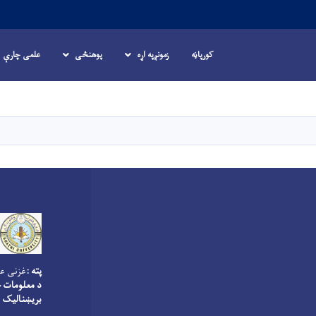
کورپاڼه
زمونږپه اړه
پوهنځی
علمی چارې
اصلي
منځپانګه
دانګل
پته :
غزنی عو
د معلومات څ
بریښنالیک