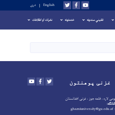
Twitter
Facebook
Youtube
English
دری
تقنيني سندونه
خدمتونه
نشرات او اطلاعات
Youtube
Facebook
Twitter
غزنی پوهنتون
می لاره ، قلعه جوز ، غزنی افغانستان
انګه:
: ghazniuniversity@gu.edu.af