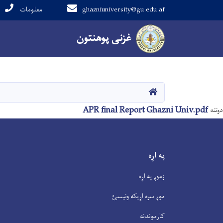
ghazniuniversity@gu.edu.af
معلومات
Main navigation
غزنی پوهنتون
غزنی پوهنتون
کور
APR final Report Ghazni Univ.pdf
دوتنه
په اړه
زموږ په اړه
موږ سره اړیکه ونیسئ
کارموندنه