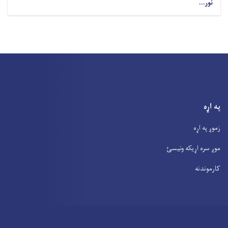
نور...
په اړه
زموږ په اړه
موږ سره اړیکه ونیسئ
کارموندنه