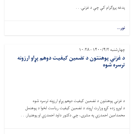
پدغه پروګرام کې چې د غزني. . .
نور...
چهارشنبه ۱۴۰۰/۴/۲ - ۱۰:۲۸
د غزني پوهنتون د تضمین کیفیت دوهم پړاو ارزونه
ترسره شوه
د غزني پوهنتون د تضمین کیفیت دوهم پړاو ارزونه ترسره شوه
د لوړو زده کړو وزارت اړوند د تضمین کیفیت ریاست لخوا د پوهنمل
محمدامین احمدزي په مشرۍ، چې دکتور داود احمدزي او پوهنیار. . .