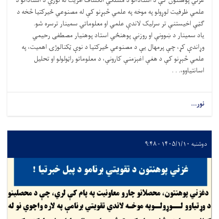
غزني پوهنتون کې د استادانو د مسلکي انکشاف آمریت له لوري د استادانو د
علمي ظرفیت لوړولو په موخه په علمي څېړنو کې له مصنوعي ځیرکتیا څخه د
ګټې اخیستنې تر سرلیک لاندې علمي او معلوماتي سمینار ترسره شو.
یاد سمینار د ښوونې او روزنې پوهنځي استاد پوهنیار مصطفی رحیمي
وړاندې کړ، چې پرمهال یې د مصنوعي ځیرکتیا د نوې ټکنالوژۍ اهمیت، په
علمي څېړنو کې د هغې اغېزمنې کارونې، د معلوماتو راټولولو او تحلیل
اسانتیاوو،. . .
نور...
دوشنبه ۱۴۰۵/۱/۱۰ - ۹:۴۸