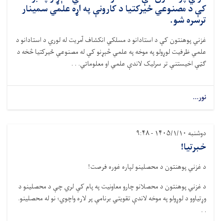
کې د مصنوعي ځیرکتیا د کارونې په اړه علمي سمینار
ترسره شو.
غزني پوهنتون کې د استادانو د مسلکي انکشاف آمریت له لوري د استادانو د
علمي ظرفیت لوړولو په موخه په علمي څېړنو کې له مصنوعي ځیرکتیا څخه د
ګټې اخیستنې تر سرلیک لاندې علمي او معلوماتي. . .
نور...
دوشنبه ۱۴۰۵/۱/۱۰ - ۹:۴۸
خبرتیا!
د غزني پوهنتون د محصلینو لپاره غوره فرصت!
د غزني پوهنتون د محصلانو چارو معاونیت په پام کې لري چې د محصلینو د
وړتیاوو د لوړولو په موخه لاندې تقویتي برنامې پر لاره واچوي؛ نو له محصلینو.
. .