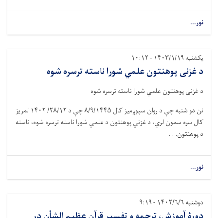
نور...
یکشنبه ۱۴۰۳/۱/۱۹ - ۱۰:۱۲
د غزنی پوهنتون علمي شورا ناسته ترسره شوه
د غزنی پوهنتون علمي شورا ناسته ترسره شوه
نن دو شنبه چې د روان سپوږميز کال ۸/۹/۱۴۴۵ چې د ۲۸/۱۲/ ۱۴۰۲ لمريز
کال سره سمون لري، د غزني پوهنتون د علمي شورا ناسته ترسره شوه، ناسته
د پوهنتون. . .
نور...
دوشنبه ۱۴۰۲/۶/۶ - ۹:۱۹
دورۀ آموزش، ترجمه و تفسیر قرآن عظیم الشأن در