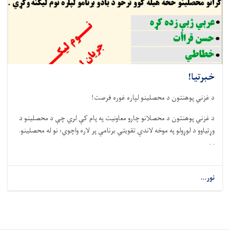
خبرتیا!
د غزني پوهنتون د محصلینو لپاره غوره فرصت!
د غزني پوهنتون د محصلانو چارو معاونیت په پام کې لري چې د محصلینو د
وړتیاوو د لوړولو په موخه لاندې تقویتي برنامې پر لاره واچوي؛ نو له محصلینو.
. .
نور...