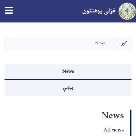
tion
غزنی پوهنتون
اصلي
منځپانګه
دانګل
کور
News
Events menu
News
پېښې
News
All news