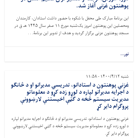
پوهنتون غزنی آغاز شد.
این برنامۀ مبارک طی محفل با شکوه با حضور داشت استادان، کارمندان
ومحصلین این پوهنتون امروز یک‌شنبه مورخ ۱۱ صفر سال ۱۴۴۵ هـ ق در
مسجد پوهنتون عزنی برگزار گردید و هدف از تدویر این برنامۀ. . .
نور...
شنبه ۱۴۰۰/۴/۱۲ - ۱۱:۵۸
غزني پوهنتون د استادانو، تدریسي مدیرانو او د څانګو
د اجرایه مدیرانو لپاره د لوړو زده کړو د معلوماتو
مدیریت سیستم څخه د ګټې اخیستنې لارښوونې
پروګرام دایر کړ
غزني پوهنتون د استادانو، تدریسي مدیرانو او د څانګو د اجرایه مدیرانو لپاره
د لوړو زده کړو د معلوماتو مدیریت سیستم څخه د ګټې اخیستنې لارښوونې
پروګرام دایر کړ.