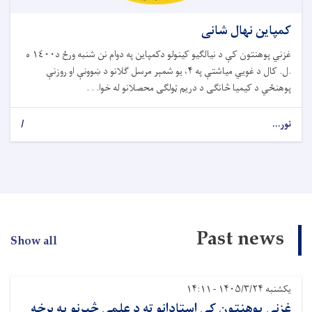
کمپاین نهال شانی
غزني پوهنتون کې د نیالګیو کینولو دکمپاین په دوام نن شنبه ورځ د١٤٠٠ ه
.ل. کال د غویي میاشتې په ۴، یو شمېر مرسل ګلانو د ښوونې او روزنې
پوهنځي د کیمیا څانګی د دریم ټولګی محصلانو له خوا. . .
نور...
/
Past news
Show all
یکشنبه ۱۴۰۵/۳/۲۴ - ۱۴:۱۱
غزني پوهنتون کې استادانو ته د علمي څېړنو په برخه