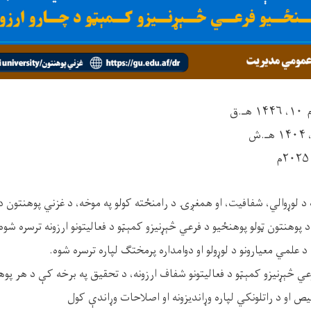
.ق
 لوړوالي، شفافیت، او همغږۍ د رامنځته کولو په موخه، د غزني پوهنتون د
وهنتون ټولو پوهنځیو د فرعي څېړنیزو کمېټو د فعالیتونو ارزونه ترسره شوه.
 علمي معیارونو د لوړولو او دوامداره پرمختګ لپاره ترسره شوه.
 څېړنیزو کمېټو د فعالیتونو شفاف ارزونه، د تحقیق په برخه کې د هر پوه
یص او د راتلونکي لپاره وړاندیزونه او اصلاحات وړاندې کول