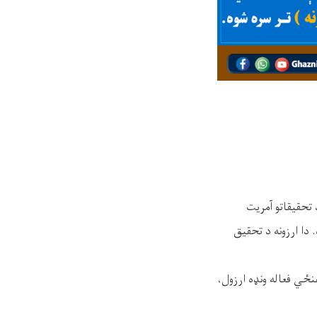
 تحقیقاتو آمریت
 دا ارزونه د تحقیق
نځي فعاله ونډه ارزول،