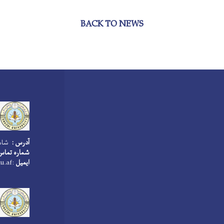
BACK TO NEWS
آدرس :
شاهر
شماره تماس
ایمیل
:ghazniuniversity@gu.edu.af