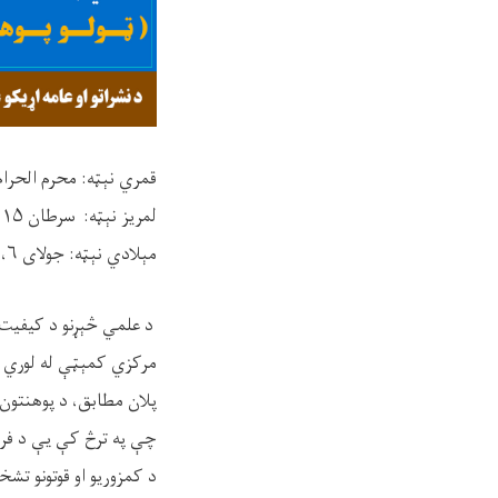
قمري نېټه: محرم الحرام ۱۰، ۱۴۴۶ هـ
لمريز نېټه: سرطان ۱۵، ۱۴۰۴ هـ.ش
مېلادي نېټه: جولای ۶، ۲۰۲۵م
د علمي څېړنو د کیفیت د
مرکزي کمېټې له لوري د پ
پلان مطابق، د پوهنتون د
چې په ترڅ کې یې د فرعي
د کمزوریو او قوتونو تشخ