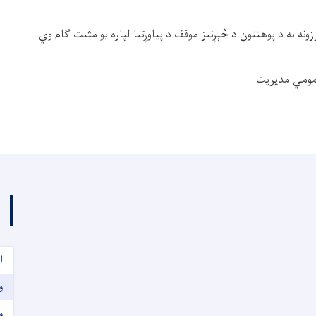
نه به د پوهنتون د څېړنیز موقف د پیاوړتیا لپاره یو مثبت ګام وي.
 عمومي مدیریت
ا
و
و