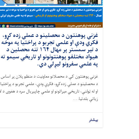
غزني پوهنتون د محصلینو د عملي زده کړو،
فکري ودې او علمي تجربو د پراختیا په موخه
د تیر سمستر پر مهال ۱۶۴ تنه محصلین د
هیواد مختلفو پوهنتونونو او تاریخي سیمو ته
په علمي سفرونو لیږلي دي.
غزني پوهنتون کې د محصلانو معاونیت د منظم پلان پر اساس
د محصلینو د عملي زده‌کړو، فکري ودې، علمي تجربو د پراختیا
او له ټولنې، تاریخي میراثونو او علمي چاپېریال سره د هغوی د لا
زیاتې بلدتیا. . .
بیشتر