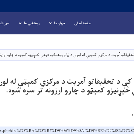
صفحه اصلي
درباره ما
پوهنځی ها
امور عل
Skip
to
main
قیقاتو آمریت د مرکزي کمېټې له لوري د ټولو پوهنځیو فرعي څېړنیزو کمېټو د چارو ارزونه
content
کې د تحقیقاتو آمریت د مرکزي کمېټې له لور
څېړنیزو کمېټو د چارو ارزونه تر سره شوه.
.af/index.php/dr/%D8%BA%D8%B2%D9%86%D9%8A-%D9%BE%D