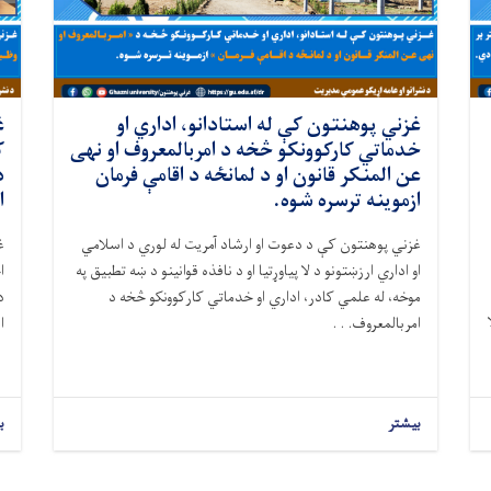
غزني پوهنتون کې له استادانو، اداري او
غ
خدماتي کارکوونکو څخه د امربالمعروف او نهی
ک
عن المنکر قانون او د لمانځه د اقامې فرمان
د
ازموینه ترسره شوه.
ا
غزني پوهنتون کې د دعوت او ارشاد آمریت له لوري د اسلامي
غ
او اداري ارزښتونو د لا پیاوړتیا او د نافذه قوانینو د ښه تطبیق په
ا
موخه، له علمي کادر، اداري او خدماتي کارکوونکو څخه د
د
امربالمعروف. . .
ا
بیشتر
ب