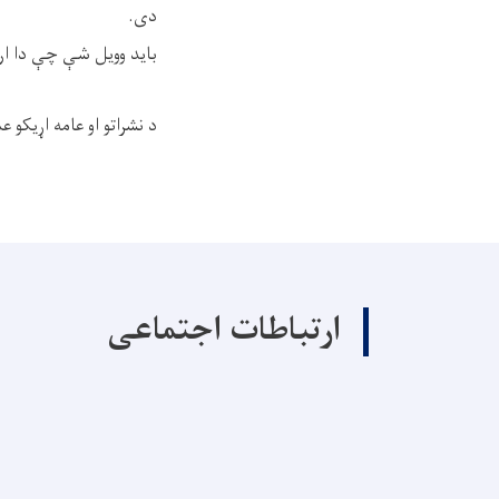
دی.
باید وویل شې چې دا ارزو
د نشراتو او عامه اړیکو
ارتباطات اجتماعی