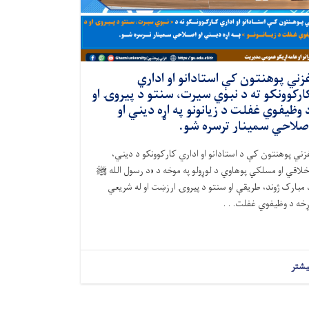
زني پوهنتون کې استادانو او اداري
ارکوونکو ته د نبوي سیرت، سنتو د پیروۍ او
 وظیفوي غفلت د زیانونو په اړه دیني او
صلاحي سمینار ترسره شو.
زني پوهنتون کې د استادانو او اداري کارکوونکو د دیني،
خلاقي او مسلکي پوهاوي د لوړولو په موخه د «د رسول الله ﷺ
 مبارک ژوند، طریقې او سنتو د پیروۍ ارزښت او له شریعي
ړخه د وظیفوي غفلت. . .
یشتر