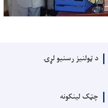
د ټولنیز رسنیو لړۍ
چټک لینکونه