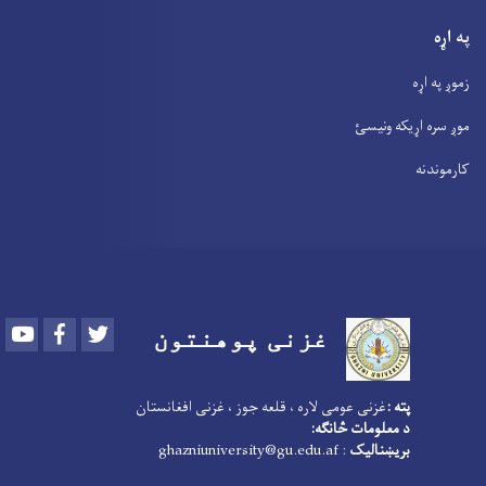
په اړه
زموږ په اړه
موږ سره اړیکه ونیسئ
کارموندنه
Youtube
Facebook
Twitter
غزنی پوهنتون
پته :
غزنی عومی لاره ، قلعه جوز ، غزنی افغانستان
د معلومات څانګه:
بریښنالیک
: ghazniuniversity@gu.edu.af