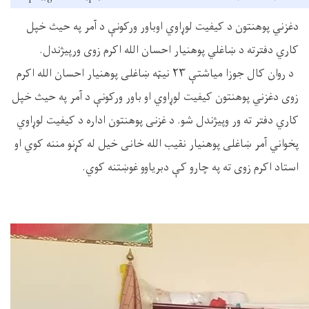
دغزني پوهنتون د کیفیت لوړاوي اوباور ورکونې د آمر په حیث خپل
کاري دفترته د ښاغلي پوهنیار احسان الله اکرم زوی ورپیژندل.
د روان کال جوزا میاشتې ٢٣ نيټه ښاغلی پوهنیار احسان الله اکرم
زوی دغزني پوهنتون کیفیت لوړاوي او باور ورکونې د آمر په حیث خپل
کاري دفتر ته ور وپیژندل شو. د غزنی پوهنتون اداره د کیفیت لوړاوي
پخواني آمر ښاغلی پوهنیار نقیب الله خانی خیل له کړنو مننه کوي او
استاد اکرم زوی ته په چارو کې دبریاوو غوښتنه کوي.