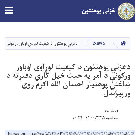
غزنی پوهنتون
اصلي
منځپانګه
دانګل
کور
NEWS
دغزني پوهنتون د کیفیت لوړاوي اوباور ورکونې د آم
دغزني پوهنتون د کیفیت لوړاوي اوباور
ورکونې د آمر په حیث خپل کاري دفترته د
ښاغلي پوهنیار احسان الله اکرم زوی
ورپیژندل.
gu_user
سه‌شنبه ۱۴۰۰/۳/۲۵ - ۱۰:۲۹
https://gu.edu.af/ps/%D8%AF%D8%BA%D8%B2%D9%86%