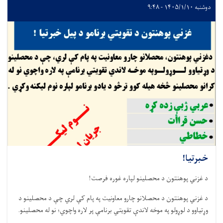
دوشنبه ۱۴۰۵/۱/۱۰ - ۹:۴۸
خبرتیا!
د غزني پوهنتون د محصلینو لپاره غوره فرصت!
د غزني پوهنتون د محصلانو چارو معاونیت په پام کې لري چې د محصلینو د
وړتیاوو د لوړولو په موخه لاندې تقویتي برنامې پر لاره واچوي؛ نو له محصلینو.
. .