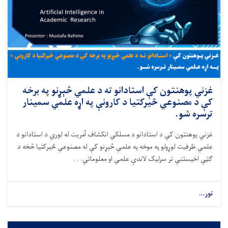
غزني پوهنتون کې استادانو ته د علمي څېړنو په برخه
کې د مصنوعي ځیرکتیا د کارونې په اړه علمي سمینار
ترسره شو.
غزني پوهنتون کې د استادانو د مسلکي انکشاف آمریت له لوري د استادانو د
علمي ظرفیت لوړولو په موخه په علمي څېړنو کې له مصنوعي ځیرکتیا څخه د
ګټې اخیستنې تر سرلیک لاندې علمي او معلوماتي. . .
نور...