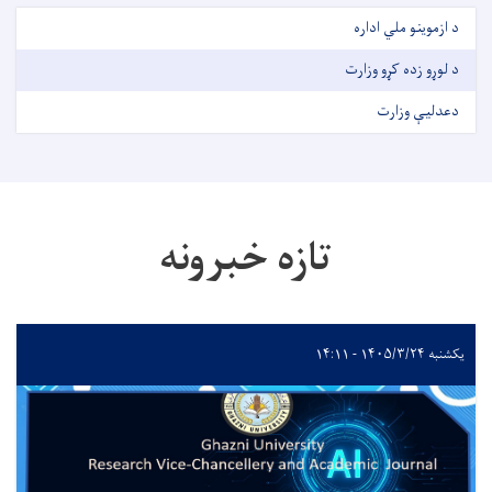
د ازموینو ملي اداره
د لوړو زده کړو وزارت
دعدليې وزارت
تازه خبرونه
یکشنبه ۱۴۰۵/۳/۲۴ - ۱۴:۱۱