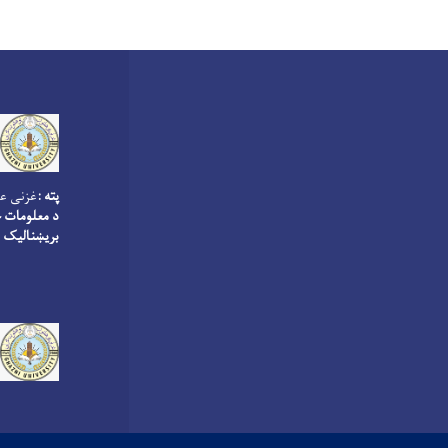
پته :
غزنی عو
د معلومات څ
بریښنالیک