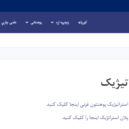
کورپاڼه
زمونږپه اړه
پوهنځی
علمی چارې
اصلي
منځپانګه
دانګل
اتیژیک
استراتیژیک پوهنتون غزنی اینجا کلیک کنید
لان استراتژیک اینجا را کلیک کنید