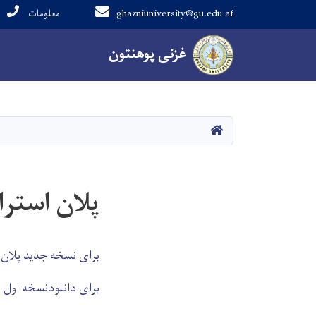
ghazniuniversity@gu.edu.af
معلومات
Main navigation
غزنی پوهنتون
غزنی پوهنتون
کور
پلان استر
برای نسخه جدید پلان 
برای دانلودنسخه اول پ