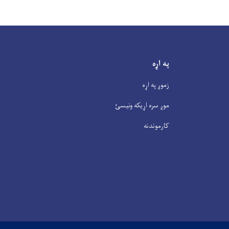
په اړه
زموږ په اړه
موږ سره اړیکه ونیسئ
کارموندنه