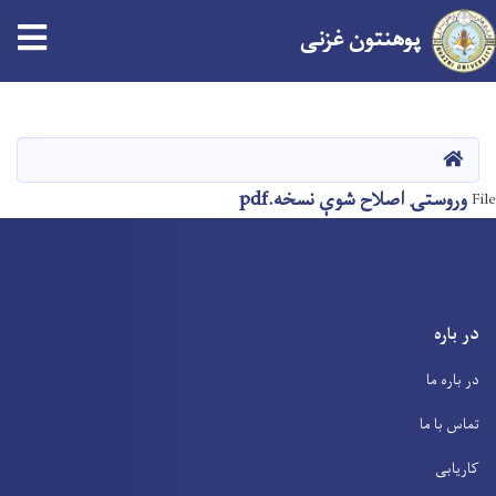
پوهنتون
غزنی
Skip
to
main
صفحه اصلی
content
وروستۍ اصلاح شوې نسخه.pdf
File
در باره
در باره ما
تماس با ما
کاریابی