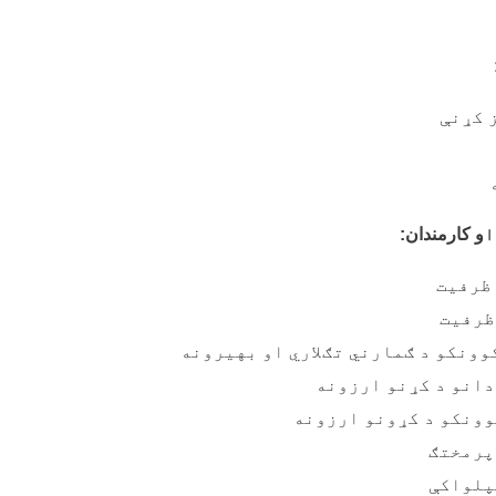
 کړنې
ا
و کارمندان:
ظرفیت
ظرفیت
وونکو د ګمارني تګلاري او بهیرونه
دانو د کړنو ارزونه
وونکو د کړونو ارزونه
پرمختګ
پلواکې