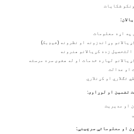
نکو شکایات
الان
:
 په اړه معلومات
ړیالانو وړاندزونه او نظرونه (فيډبک)
التحصیل زده کړیالانو هنرونه
ړیالانو لپاره خدمات او له هغوی سره مرسته
 او عدالت
 تګلاري او کړنلاري
ت تضمین او لوړاوی
:
 او مدیریت
ن او معلوماتې سرچینې
: