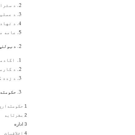
د سترات
د عملیا
د نهاد
عامه م
د ټولنې
اکادمی
د کارم
د زده ک
حکومتدا
1
حکومتداري
2
مشرتابه
3 اداره
4
اخلاقیات