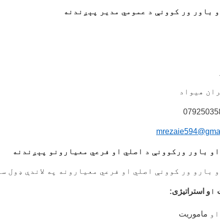
و باور ور کوونې د عمومي مدیر پېږندنه
ان هیواد
mrezaie594@gmai
او باور ورکوونې د اصلي او فرعي معیارونو پېږندنه
 بارو ور کوونې اصلي او فرعي معیارونه په لاندې ډول سر
ت
ا
و استراتیژی:
او
ماموریت