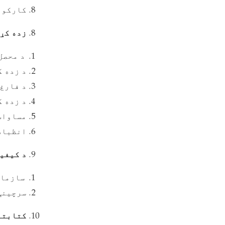
کارکوو
زده کړی
د محصل
د زده ک
د فارغ 
د زده ک
مساوات
انظباطي
د کیفی
سازمان
سرچینې
کتابتو