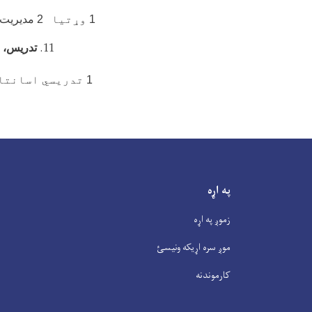
1
وړتیا
2 مدیریت 3
تدریس،
1
تدریسي اسانتا
په اړه
زموږ په اړه
موږ سره اړیکه ونیسئ
کارموندنه