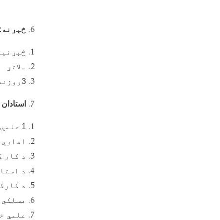
څېړنه
:
څېړنیز
ملاتړ
3
روزنه
استادان
1
علمي 
اداري 
د کار ک
د استا
د کارک
مسلکي 
علمي خ