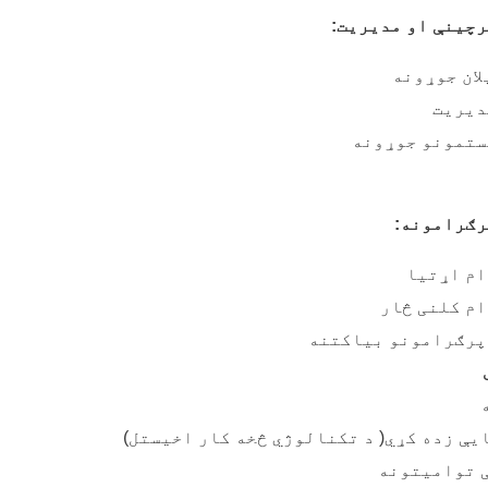
رچینې او مدیریت
:
لان جوړونه
دیریت
ستمونو جوړونه
رګرامونه
:
ام اړتیا
ام کلنی څار
پرګرامونو بیاکتنه
ی
يې زده کړي
(
د تکنالوژي څخه کار اخیستل
)
 توامیتونه