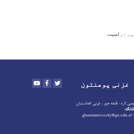
ب او
امنیت
Youtube
Facebook
Twitter
غزنی پوهنتون
می لاره ، قلعه جوز ، غزنی افغانستان
انګه:
: ghazniuniversity@gu.edu.af