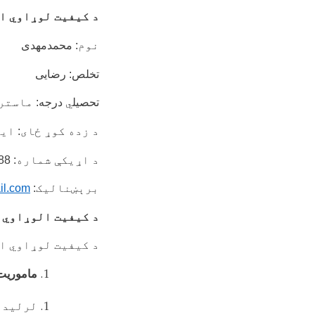
د کیفیت لوړاوي ا
نوم
: محمدمهدی
تخلص: رضایی
تحصیل
ي
درجه:
ماستر
د زده کوړ ځای
:
ایر
د اړیکې شماره
: 0792503588
برېښنالیک
:
l.com
د کیفیت الوړاوي 
د کیفیت لوړاوي او
ماموری
لرلید 