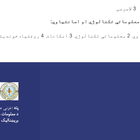
لاسرسی
معلوماتې تکنالوژي او اسانتیاوي
:
وي
2
معلوماتې تکنالوژي
3
امکانات
4
روغتیا
،
خونديتو
پته :
غزنی عو
د معلومات څ
بریښنالیک