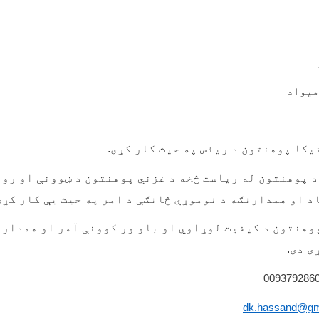
هیواد
یکا پوهنتون د ریئس په حیث کار کړی.
 پوهنتون له ریاست څخه د غزني پوهنتون د ښوونې او روز
 او همدارنګه د نوموړې څانګې د امر په حیث يې کار کړئ
وهنتون د کیفیت لوړاوي او باو ور کوونې آمر او همدارن
ی دی.
dk.hassand@gm