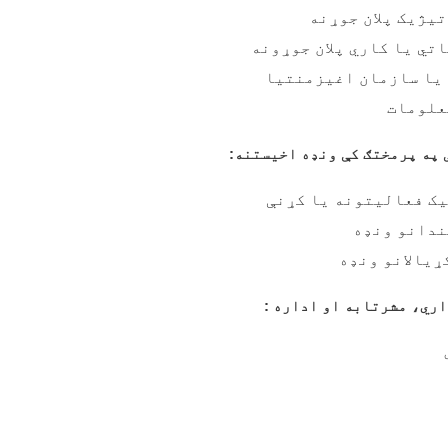
یژیک پلان جوړنه
تي یا کاري پلان جوړونه
 یا سازمان اغیزمنتیا
علومات
 په پرمختګ کې ونډه اخیستنه
:
ک فعالیتونه یا کړنې
ندانو ونډه
ړیالانو ونډه
ري، مشرتابه او اداره
: