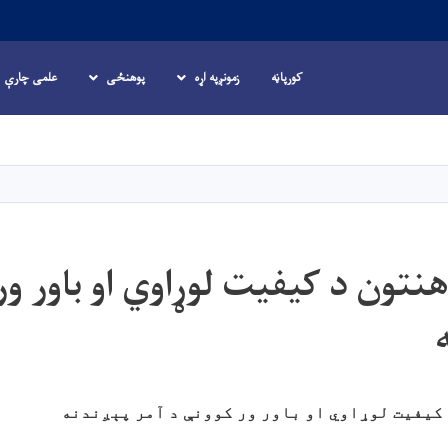
کورپاڼه
زمونږپه اړه
پوهنځی
علمی چارې
اصلي
منځپانګه
دانګل
نتون د کیفیت لوړاوي او باور ور
کیفیت لوړاوي او باور ور کوونې د آمر پېږندنه