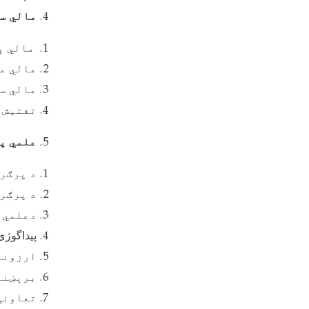
مالي س
مالي پ
مالي م
مالي س
تفتیش
علمي پ
د پرګر
د پرګر
دعلمي 
پیداگوژ
ارزونه
برېښنا
تعاونې