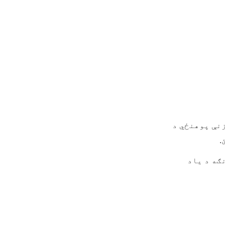
نې پوهنځي د
.
ګه د یاد