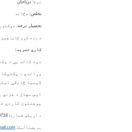
نوم
: دریاخان
تخلص:
هڅاند
تحصیل
ي
درجه:
دوکتور
د زده کړو ځای
:
چین 
کاري تجربه
:
دوه کاله يې د پکت
وړاندي د پکتیکا د
کیمیا څانګې استاد
اوس مهال د غزني پ
پوهنتون کاردي غړ
د اړیکې شماره
: 0093792860718
برېښنالیک
:
ail.com