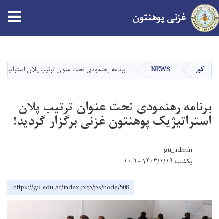
tion
غزنی پوهنتون
اصلي
منځپانګه
دانګل
کور
NEWS
برنامه رهنمودی تحت عنوان ترتیب پلان استراتیژیک
برنامه رهنمودی تحت عنوان ترتیب پلان
استراتیژیک پوهنتون غزنی برگزار گردید!
gu_admin
یکشنبه ۱۴۰۳/۱/۱۹ - ۱۰:۶
https://gu.edu.af/index.php/ps/node/508