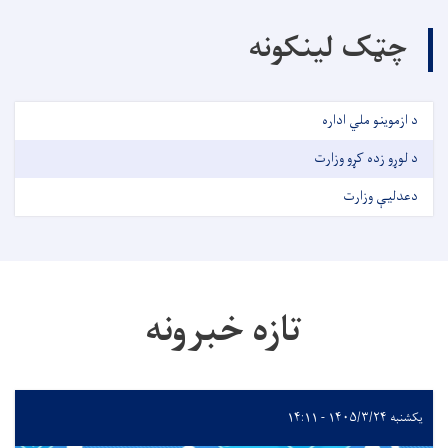
چټک لینکونه
د ازموینو ملي اداره
د لوړو زده کړو وزارت
دعدليې وزارت
تازه خبرونه
یکشنبه ۱۴۰۵/۳/۲۴ - ۱۴:۱۱