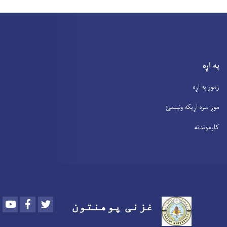
په اړه
زموږ په اړه
موږ سره اړیکه ونیسئ
کارموندنه
Youtube
Facebook
Twitter
غزنی پوهنتون