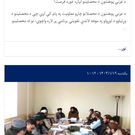
د غزني پوهنتون د محصلینو لپاره غوره فرصت!
د غزني پوهنتون د محصلانو چارو معاونیت په پام کې لري چې د محصلینو د
وړتیاوو د لوړولو په موخه لاندې تقویتي برنامې پر لاره واچوي؛ نو له محصلینو.
. .
نور...
یکشنبه ۱۴۰۳/۱/۱۹ - ۱۰:۱۲