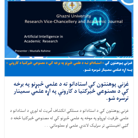
غزني پوهنتون کې استادانو ته د علمي څېړنو په برخه
کې د مصنوعي ځیرکتیا د کارونې په اړه علمي سمینار
ترسره شو.
غزني پوهنتون کې د استادانو د مسلکي انکشاف آمریت له لوري د استادانو د
علمي ظرفیت لوړولو په موخه په علمي څېړنو کې له مصنوعي ځیرکتیا څخه د
ګټې اخیستنې تر سرلیک لاندې علمي او معلوماتي. . .