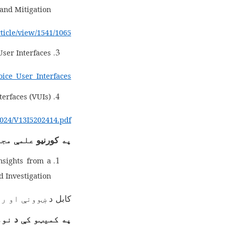
and Mitigation.
rticle/view/1541/1065
er Interfaces.
ice_User_Interfaces
erfaces (VUIs).
2024/V13I5202414.pdf
په
کورنیو
علمې مج
nsights from a
 Investigation
کابل د
ښوونې او ر
په کمیټو کې
د
نوم