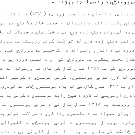
 پوهنځي د رئیس لنډه پېژندنه
پوهنمل عبدالمتین میاڼی د الحاج عبدا
زني ولایت د اندړو ولسوالۍ د حکیم خان کلا کلي په یو
دی. لومړنۍ دیني زده کړي یې د خپل کلي د جومات له مل
ومړنیو دیني زده کړو له تر لاسه کولو وروسته په ښوونځ
وره یې د اندړو ولسوالۍ د اکاخیلو په ښوونځي کې، م
ان محمد یعقوب په ښوونځي کې او د لېسې دوره یې د 
احمد مکه یې په ښوونځي کې په ۱۳۸۸ هـ ل کال کې پای ته ور
ې له لارې غزني پوهنتون، کرنې پوهنځي د کرنیز اقت
څانګې ته بریالی او په ۱۳۹۲ هـ ل کال کې له یاد پوهنتون څخه په
دري ازموینې له لارې د شیخ زاید پوهنتون د کرنې په پ
په توګه مقرر شو. وروسته په ۱۳۹۷ هـ ل کال کې د غزني پ
ایران هېواد ته د ماسټري زده کړو د تر لاسه کولو په
رکرد نړۍوال پوهنتون د کرنې پوهنځي د کلیوالي 
په څانګه کې شامل او په ۱۴۰۰ هـ ل کال ک