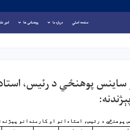
صفحه اصلي
درباره ما
پوهنځی ها
امور عل
Skip
to
main
content
 ساینس پوهنځي د رئیس، استادان
ېژندنه:
س پوهنځي د رئیس، استادانو او کارمندانو
پېژندن