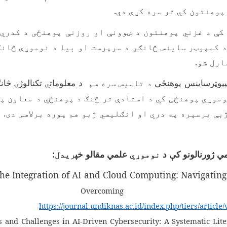
پوهنتون کي تر سره کړې دي.
کې د غزني پوهنتون د ښوونې او روزنې پوهنځی د کدري
 کمپوټر ساینس څانګي د سرپرست او بیا د نوموړې څانګ
ارل شو.
یوټرساینس پوهنځی
د تاسیس سره سم
د معلومات
ي
تکنالوژۍ
څان
وموړې پوهنځی کي د استادې تر څنګ د پوهنځي د معاون په
بې برسېره په دري او انګليسي ژبو هم پوره برلاسی دی.
لمي ژورنالونو کې د
نوموړي
علمي مقالو خپ
ریدل:
the Integration of AI and Cloud Computing: Navigatin
 Overcoming Challe
https://journal.undiknas.ac.id/index.php/tiers/article
s and Challenges in AI-Driven Cybersecurity: A Systematic Lit