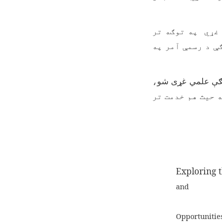
 غړي په توګه تر
ې د رسمې آمر په
ګې علمي غړی شو
،
 حيث هم خدمت تر
Exploring 
and
Opportunitie