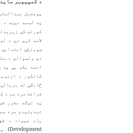
د کمپیوټر ساینس
په لسمه نېټه د غ
کورنۍ کې زیږيدلی 
لاسه کړې دي. د ل
ښوونځي ابتدایي د
دې ولسوالۍ د سلط
کانکور د ازموین
فراغت سره سم د کا
تبدیلېدو سره سم 
یاد هیواد د شه
)
Development