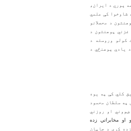
ه پوري د ایران،
انیې او انګلستان هېوادونو په معتبرو ژورنالونو کې د ۸ په شاوخوا کې علمي
په ۱۴۰۱ کال کې د غزني پوهنتون د محصلانو
 غزني پوهنتون د
 کولو وروسته د
د یادې پوهنځي د
ق کلي کې په یوه
 په سلطان محمود
ښووني او روزني
و او مخابراتي زده
ده کړي د جاپان