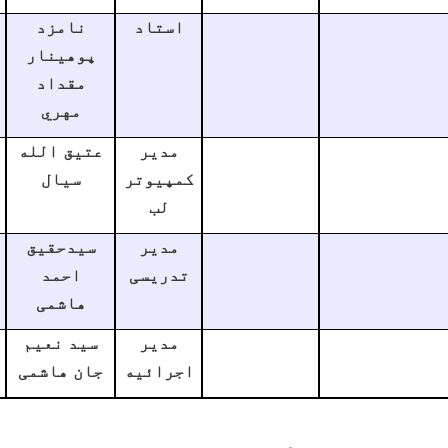
استاد
نامزد
پوهینار
مقداد
مهري
مدیر
عتیق الله
کمپیوتر
سیال
لب
مدیر
سیدحقیق
تدریسی
احمد
هاشمی
مدیر
سید نعیم
اجرائیه
جان هاشمی