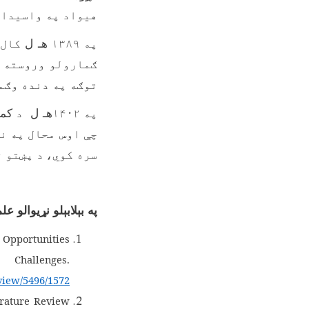
هیواد په واسیدا 
په ۱۳۸۹
هـ ل
کال 
ګمارولو وروسته د
توګه په دنده وګم
په ۱۴۰۲
هـ ل
د
کمپ
چې اوس محال په ن
سره کوي،
د پښتو ژ
په بېلابېلو نړیوالو ع
g
Opportunities
nges.
/view/5496/1572
erature Review