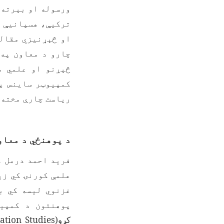
ورسوله او بېرته 
چارو د معاون په 
څېړنو او علمي م
کمپیوټر ساینس پو
ریاست چارې مخته 
د پوهنځي د معاو
فرید احمد درمل د
علمې کورنۍ کي ز
غزنوي لیسه کي ب
پوهنتون د کمپیو
کړو
(
ation Studies