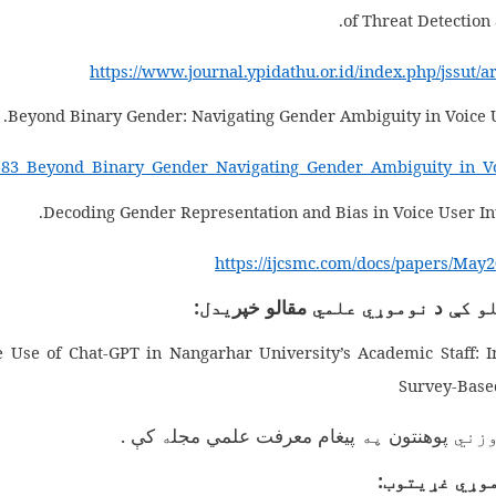
of Threat Detection 
https://www.journal.ypidathu.or.id/index.php/jssut/a
Beyond Binary Gender: Navigating Gender Ambiguity in Voice Us
33583_Beyond_Binary_Gender_Navigating_Gender_Ambiguity_in_Vo
Decoding Gender Representation and Bias in Voice User Int
https://ijcsmc.com/docs/papers/May
لو کې
د
نوموړي علمي
مقالو خپر
یدل:
e Use of Chat-GPT in Nangarhar University’s Academic Staff: I
Survey-Based
وزني
پوهنتون
په
پیغام معرفت علمي مجل
ه
کې
.
وړي غړیتوب: