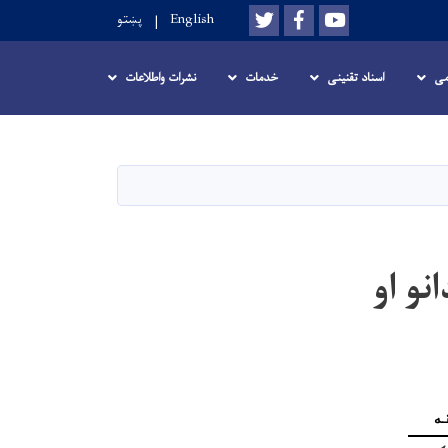
Twitter
Facebook
Youtube
English
پښتو
می
اسناد تقنینی
خدمات
نشرات واطلاعات
و او
ه