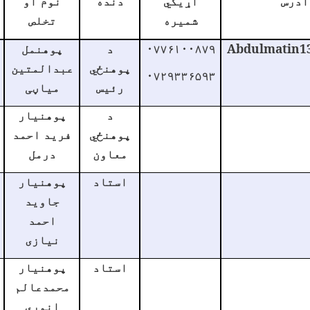
آدرس
اړیکي
دنده
نوم او
شمیره
تخلص
Abdulmatin1
۰۷۷۶۱۰۰۸۷۹
د
پوهنمل
پوهنځي
عبدالمتین
۰۷۲۹۳۳۶۵۹۳
رئیس
میاڼی
د
پوهنیار
پوهنځي
فرید احمد
معاون
درمل
استاد
پوهنیار
جاوید
احمد
نیازی
استاد
پوهنیار
محمدعالم
انوري