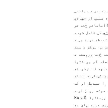
لصمد زوی په (۱۳۷۲) هـ ل کال د مرغومي د میاشتې
ه علمي او جهادي
ا امامانو څخه تر
ي کې شامل شو. د
توسطه دوره یې د
غزني مرکز د سید
سوله. له هغه څخه وروسته د
صاد او پراختیا
 لومړۍ درجه فارغ شو. له
وهنځي کې د استاد
وهنتون ته را تبدیل او له
 موخه روان او د
پرمختیا (
Rural
ې یې د ماسټري دوره پای ته