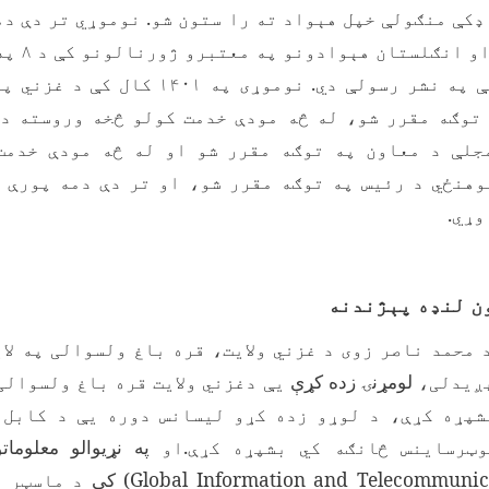
ډکې منګولې خپل هېواد ته را ستون شو. نوموړي تر دې دم
ترکیې، هسپ
او څېړنیزي مقالې په نشر رسولې دي. نوموړی 
توګه مقرر شو، له څه مودې خدمت کولو څخه وروسته د
جلې د معاون په توګه مقرر شو او له څه مودې خدمت
هنځي د رئیس په توګه مقرر شو، او تر دې دمه پورې 
وړي.
ن لنډه پېژندنه
 محمد ناصر زوی د غزني ولایت، قره باغ ولسوالی په لای
ېږیدلی،
لومړنۍ زده کړې
يې دغزني ولایت قره باغ ولسوالی
شپړه کړې، د لوړو زده کړو لیسانس دوره یې د کابل 
ټرساینس څانګه کي بشپړه کړې.او
په نړیوالو معلومات
Global Information and Telecommunic
)
کې
د ماسټر ز