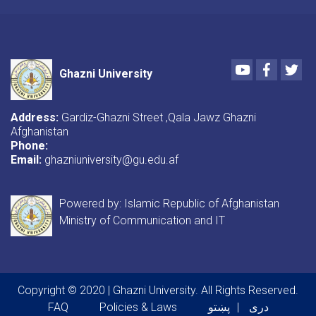
Youtube
Faceboo
Twi
Ghazni University
Address:
Gardiz-Ghazni Street ,Qala Jawz Ghazni
Afghanistan
Phone:
Email:
ghazniuniversity@gu.edu.af
Powered by: Islamic Republic of Afghanistan
Ministry of Communication and IT
Copyright © 2020 | Ghazni University. All Rights Reserved.
Footer menu
FAQ
Policies & Laws
پښتو
دری