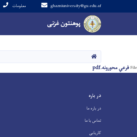
معلومات
ghazniuniversity@gu.edu.af
Main navigation
پوهنتون
پوهنتون
غزنی
غزنی
صفحه اصلی
فرعي محورونه.pdf
File
در باره
در باره ما
تماس با ما
کاریابی