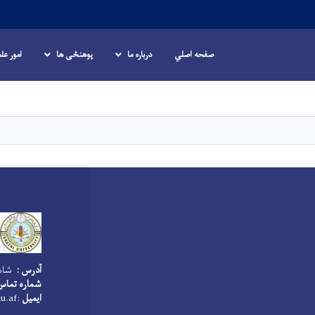
صفحه اصلي
درباره ما
پوهنځی ها
امور عل
Skip
to
main
content
آدرس :
شاهر
شماره تم :
:ghazniuniversity@gu.edu.af
ایمیل