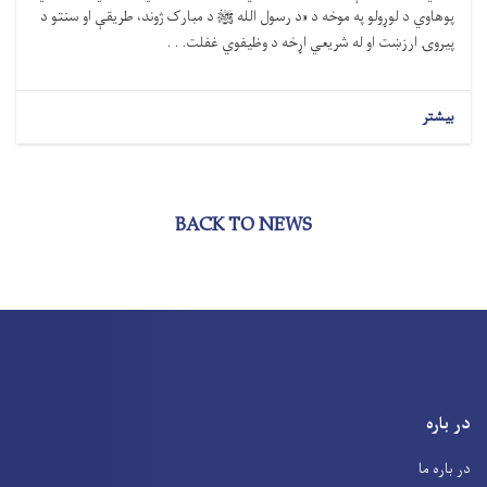
پوهاوي د لوړولو په موخه د «د رسول الله ﷺ د مبارک ژوند، طریقې او سنتو د
پیروۍ ارزښت او له شریعي اړخه د وظیفوي غفلت. . .
بیشتر
BACK TO NEWS
در باره
در باره ما