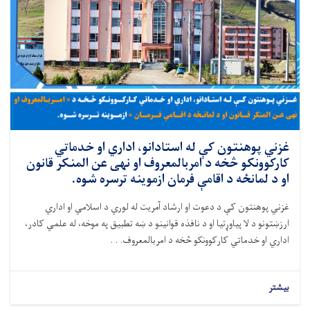
غزني پوهنتون کې له استادانو، اداري او خدماتي
کارکوونکو څخه د امربالمعروف او نهی عن المنکر قانون
او د لمانځه د اقامې فرمان ازموینه ترسره شوه.
غزني پوهنتون کې د دعوت او ارشاد آمریت له لوري د اسلامي او اداري
ارزښتونو د لا پیاوړتیا او د نافذه قوانینو د ښه تطبیق په موخه، له علمي کادر،
اداري او خدماتي کارکوونکو څخه د امربالمعروف. . .
بیشتر