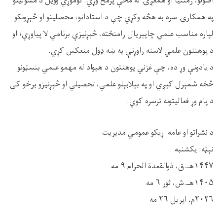
اصولو، ژمنتیا او همغږۍ له مخې پرمخ وړي. نوموړي وویل د مسؤلینو
په همکارۍ سره به هڅه وکړي چې د استادانو، محصلینو او څېړونکو
لپاره مناسب علمي چاپېریال رامنځته، څېړنیزې برنامې لا پیاوړې؛ او
د پوهنتون علمي لاسته راوړنې په ښه ډول منعکس کړي.
د یادونې وړ ده، چې غزني پوهنتون د هېواد له مهمو علمي بنسټونو
څخه شمېرل کېږي او په بېلابېلو علمي، تحصیلي او څېړنیزو برخو کې
د پام وړ فعالیتونه ترسره کوي.
د نشراتو او عامه اړیکو عمومي مدیریت
نېټه: یکشنبه
۱۴۴۷هـ.ق، ذوالقعدة الحرام ٩ مه
۱۴۰۵هـ.ش، ثور ٦ مه
۲۰۲۶م، اپریل ٢٦ مه