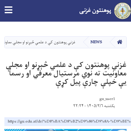
پوهنتون
غزنی
Skip
to
main
صفحه اصلی
NEWS
غزني پوهنتون کې د علمي څېړنو او مجلې معاونیت 
content
غزني پوهنتون کې د علمي څېړنو او مجلې
معاونیت ته نوي مرستیال معرفي او رسماً
یې خپلې چارې پیل کړې
gu_user1
یکشنبه ۱۴۰۵/۲/۶ - ۲۲:۲۴
https://gu.edu.af/dr/%D8%BA%D8%B2%D9%86%D9%8A-