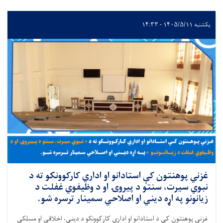
یکشنبه ۱۴۰۵/۵/۱۱ - ۱۴:۳۳
غزني پوهنتون کې استادانو او اداري کارکوونکو ته د
نبوي سیرت، سنتو د پیروۍ او د وظیفوي غفلت د
زیانونو په اړه دیني او اصلاحي سمینار ترسره شو.
غزني پوهنتون کې د استادانو او اداري کارکوونکو د دیني، اخلاقي او مسلکي