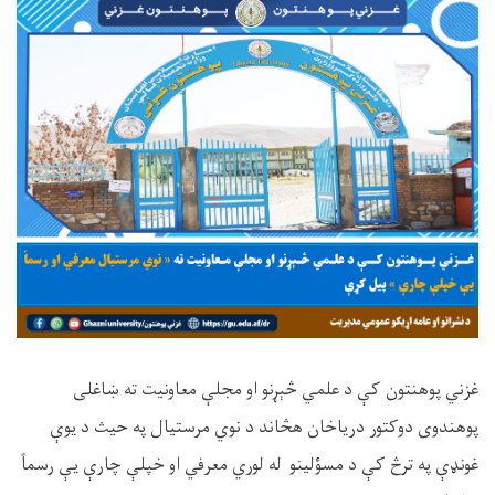
غزني پوهنتون کې د علمي څېړنو او مجلې معاونیت ته ښاغلی
پوهندوی دوکتور دریاخان هڅاند د نوي مرستیال په حیث د یوې
غونډې په ترڅ کې د مسؤلینو له لوري معرفي او خپلې چارې یې رسماً