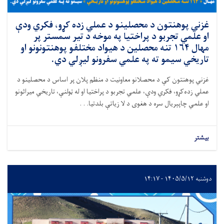
غزني پوهنتون د محصلینو د عملي زده کړو، فکري ودې
او علمي تجربو د پراختیا په موخه د تیر سمستر پر
مهال ۱۶۴ تنه محصلین د هیواد مختلفو پوهنتونونو او
تاریخي سیمو ته په علمي سفرونو لیږلي دي.
غزني پوهنتون کې د محصلانو معاونیت د منظم پلان پر اساس د محصلینو د
عملي زده‌کړو، فکري ودې، علمي تجربو د پراختیا او له ټولنې، تاریخي میراثونو
او علمي چاپېریال سره د هغوی د لا زیاتې بلدتیا. . .
بیشتر
دوشنبه ۱۴۰۵/۵/۱۲ - ۱۴:۱۷