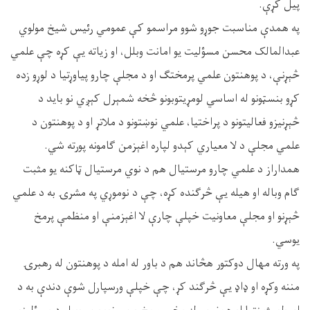
پیل کړې.
په همدې مناسبت جوړو شوو مراسمو کې عمومي رئیس شیخ مولوي
عبدالمالک محسن مسؤلیت یو امانت وبلل، او زیاته یې کړه چې علمي
څېړنې، د پوهنتون علمي پرمختګ او د مجلې چارو پیاوړتیا د لوړو زده
کړو بنسټونو له اساسي لومړیتوبونو څخه شمېرل کېږي نو باید د
څېړنیزو فعالیتونو د پراختیا، علمي نوښتونو د ملاتړ او د پوهنتون د
علمي مجلې د لا معیاري کېدو لپاره اغېزمن ګامونه پورته شي.
همداراز د علمي چارو مرستیال هم د نوي مرستیال ټاکنه یو مثبت
ګام وباله او هیله یې څرګنده کړه، چې د نوموړي په مشرۍ به د علمي
څېړنو او مجلې معاونیت خپلې چارې لا اغېزمنې او منظمې پرمخ
یوسي.
په ورته مهال دوکتور هڅاند هم د باور له امله د پوهنتون له رهبرۍ
مننه وکړه او ډاډ یې څرګند کړ، چې خپلې ورسپارل شوې دندې به د