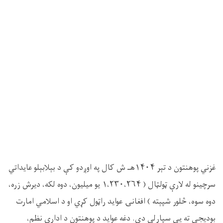
غزني پوهنتون د تېر ۱۴۰۴هـ ش کال په اوږدو کې د بېلابېلو عایداتي
سرچینو له لارې ټولټال ( ۱،۲۳۰،۲۶۴ یو میلیون، دوه لکه، دیرش زره،
دوه سوه، څلور شپېته ) افغانۍ عواید راټول کړي او د اسلامي امارت
بودیجې ته یې سپارلي دي. دغه عواید د پوهنتون د اداري نظم،