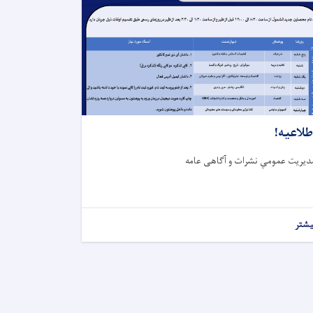
طلاعیه!
دیریت عمومي نشرات و آګاهی عامه
یشتر