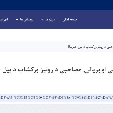
صفحه اصلي
درباره ما
پوهنځی ها
امور عل
Skip
to
main
بې د رونیز ورکشاپ د پیل خبرتیا!
content
 او بریالۍ مصاحبې د رونیز ورکشاپ د پیل خ
.af/dr/%D8%AF-%D8%B3%DB%90-%D9%88%D9%8A-%D9%84%DB%