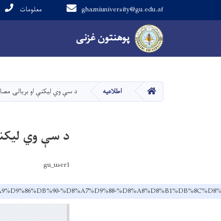
ghazniuniversity@gu.edu.af
معلومات
Main navigation
پوهنتون
پوهنتون
غزنی
غزنی
صفحه اصلی
اطلاعیه
د سې وي لیکنې او بریالۍ مصاح
د سې وي لیکنې
gu_user1
8C%DA%A9%D9%86%DB%90-%D8%A7%D9%88-%D8%A8%D8%B1%DB